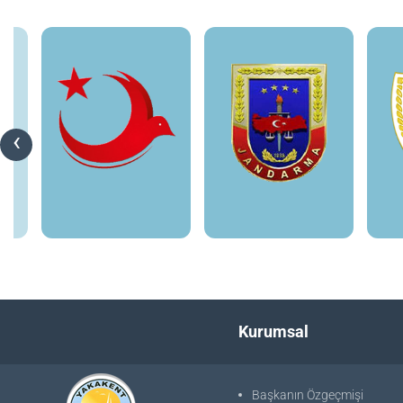
‹
Kurumsal
Başkanın Özgeçmişi