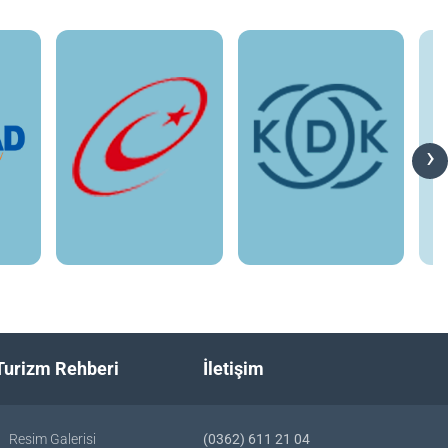
›
Turizm Rehberi
İletişim
Resim Galerisi
(0362) 611 21 04