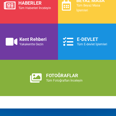
BEYAZ MASA
HABERLER
Tüm Beyaz Masa
Tüm Haberleri İnceleyin
İşlemleri
Kent Rehberi
E-DEVLET
Yakakentte Gezin
Tüm E-devlet İşlemleri
FOTOĞRAFLAR
Tüm Fotoğrafları İnceleyin