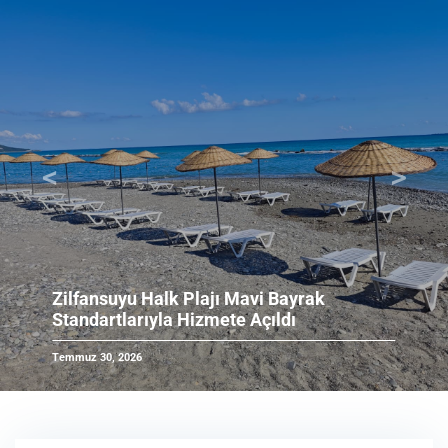
<
>
Önceki
Sonrak
Bele
ansuyu Halk Plajı Mavi Bayrak
Ayd
dartlarıyla Hizmete Açıldı
Genç
z 30, 2026
Mayıs 