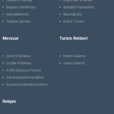
Başkanın Özgeçmişi
Manşet Haberler
Başkanın Mesajı
Duyurular & İlanlar
Başkan Yardımcısı
Belediye Faaliyetleri
Mahallelerimiz
Basında Biz
Teşkilat Şeması
Kültür Turizm
Mevzuat
Turizm Rehberi
Çerez Politikası
Resim Galerisi
Gizlilik Politikası
Video Galerisi
KVKK Başvuru Formu
Genel Aydınlatma Metni
Kamera Aydınlatma Metni
İletişim