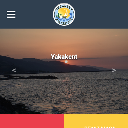
Yakakent
<
>
Önceki
Sonrak