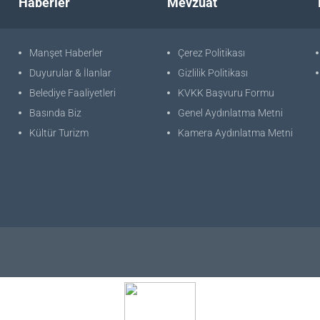
Haberler
Mevzuat
Manşet Haberler
Çerez Politikası
Duyurular & İlanlar
Gizlilik Politikası
Belediye Faaliyetleri
KVKK Başvuru Formu
Basında Biz
Genel Aydınlatma Metni
Kültür Turizm
Kamera Aydınlatma Metni