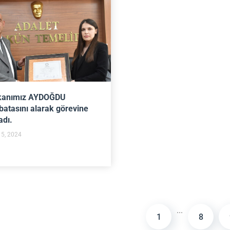
kanımız AYDOĞDU
atasını alarak görevine
adı.
 5, 2024
...
1
8