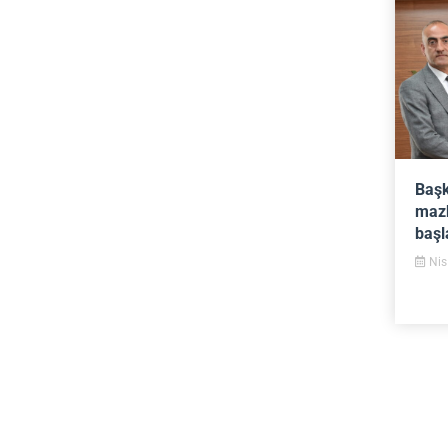
Baş
mazb
başl
Nis