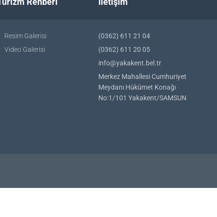
Turizm Rehberi
İletişim
Resim Galerisi
(0362) 611 21 04
Video Galerisi
(0362) 611 20 05
info@yakakent.bel.tr
Merkez Mahallesi Cumhuriyet
Meydanı Hükümet Konağı
No:1/101 Yakakent/SAMSUN