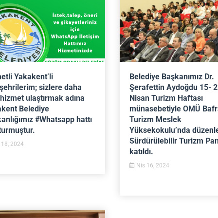
etli Yakakent’li
Belediye Başkanımız Dr.
ehrilerim; sizlere daha
Şerafettin Aydoğdu 15- 
ı hizmet ulaştırmak adına
Nisan Turizm Haftası
kent Belediye
münasebetiyle OMÜ Bafr
anlığımız #Whatsapp hattı
Turizm Meslek
turmuştur.
Yüksekokulu’nda düzenl
Sürdürülebilir Turizm Pan
 18, 2024
katıldı.
Nis 16, 2024