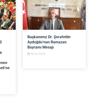
Başkanımız Dr. Şerafettin
22
Aydoğdu’nun Ramazan
Bayramı Mesajı
a
Nis 8, 2024
enen
eli’ne