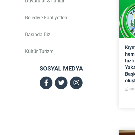
Duyurular & İlanlar
Belediye Faaliyetleri
Basında Biz
Kıym
Kültür Turizm
hemş
hızl
Yaka
SOSYAL MEDYA
Başk
oluş
Nis