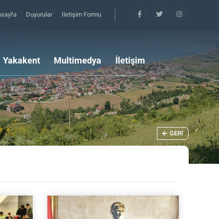
asayfa
Duyurular
İletişim Formu
Yakakent
Multimedya
İletişim
GERI