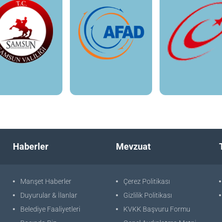
Haberler
Mevzuat
Manşet Haberler
Çerez Politikası
Duyurular & İlanlar
Gizlilik Politikası
Belediye Faaliyetleri
KVKK Başvuru Formu