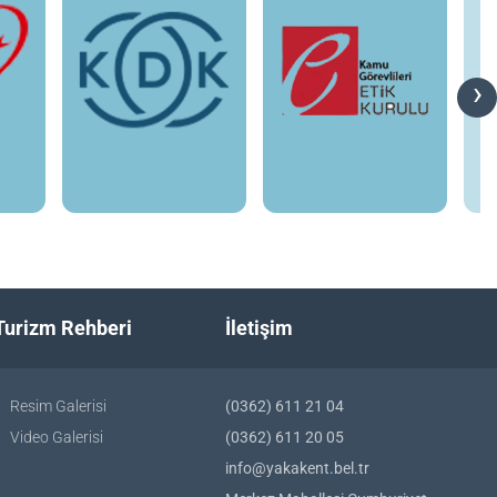
›
Turizm Rehberi
İletişim
Resim Galerisi
(0362) 611 21 04
Video Galerisi
(0362) 611 20 05
info@yakakent.bel.tr