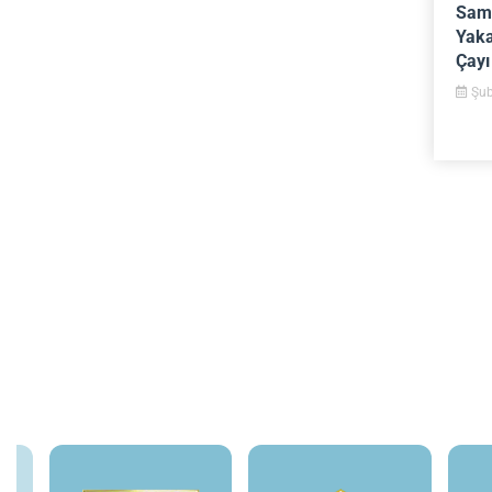
Sams
Yaka
Çayı
Şub