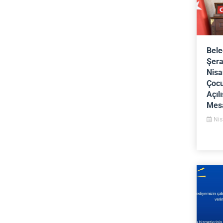
Bele
Şera
Nisa
Çocu
Açıl
Mesa
Nis