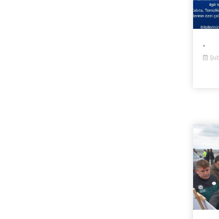
.
Şub