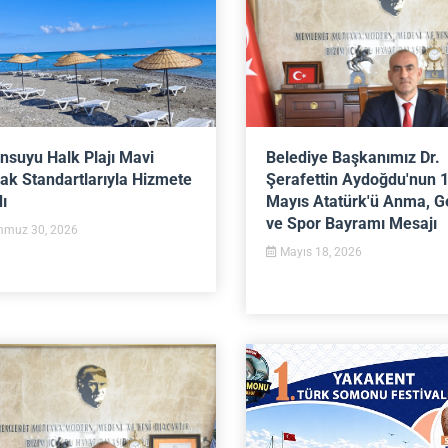
ansuyu Halk Plajı Mavi
Belediye Başkanımız Dr.
ak Standartlarıyla Hizmete
Şerafettin Aydoğdu'nun 
ı
Mayıs Atatürk'ü Anma, G
ve Spor Bayramı Mesajı
muz 30, 2026
Mayıs 18, 2026