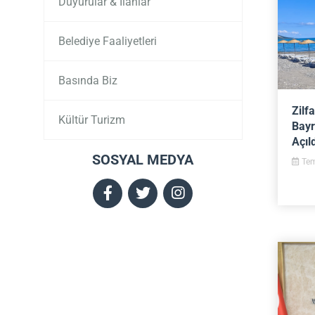
Duyurular & İlanlar
Belediye Faaliyetleri
Basında Biz
Zilf
Kültür Turizm
Bayr
Açıld
SOSYAL MEDYA
Tem