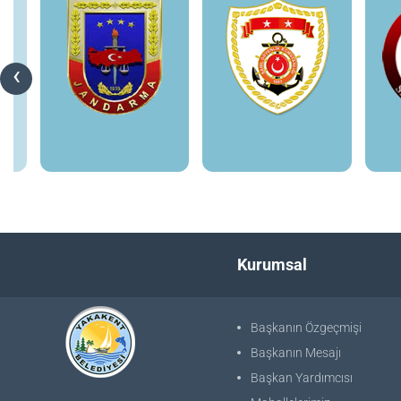
‹
Kurumsal
Başkanın Özgeçmişi
Başkanın Mesajı
Başkan Yardımcısı