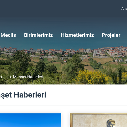
An
Meclis
Birimlerimiz
Hizmetlerimiz
Projeler
rler
Manşet Haberleri
şet Haberleri