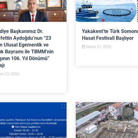
diye Başkanımız Dr.
Yakakent’te Türk Somon
fettin Aydoğdu’nun “23
Hasat Festivali Başlıyor
n Ulusal Egemenlik ve
Nisan 21, 2026
k Bayramı ile TBMM'nin
ışının 106. Yıl Dönümü”
jı
an 22, 2026