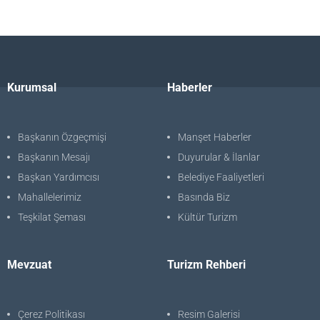
Kurumsal
Haberler
Başkanın Özgeçmişi
Manşet Haberler
Başkanın Mesajı
Duyurular & İlanlar
Başkan Yardımcısı
Belediye Faaliyetleri
Mahallelerimiz
Basında Biz
Teşkilat Şeması
Kültür Turizm
Mevzuat
Turizm Rehberi
Çerez Politikası
Resim Galerisi